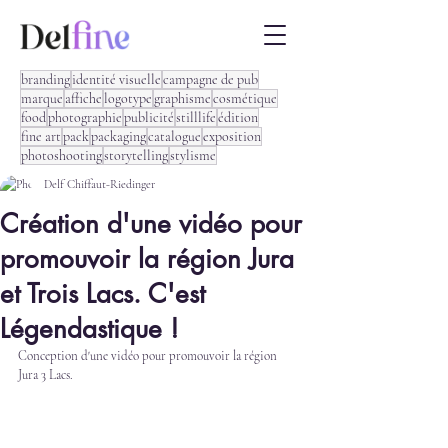
branding
identité visuelle
campagne de pub
marque
affiche
logotype
graphisme
cosmétique
food
photographie
publicité
stilllife
édition
fine art
pack
packaging
catalogue
exposition
photoshooting
storytelling
stylisme
Delf Chiffaut-Riedinger
Création d'une vidéo pour
promouvoir la région Jura
et Trois Lacs. C'est
Légendastique !
Conception d'une vidéo pour promouvoir la région 
Jura 3 Lacs.