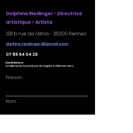
Delphine Riedinger - Directrice
artistique - Artiste
128 b rue de l'Alma - 35000 Rennes
delfine.riedinger@gmail.com
07 85 54 04 26
Candidature :
Actuellement je ne prends pas de stagiaire, ni d'alternant. Merci.
Prénom :
Nom :
E-mail :