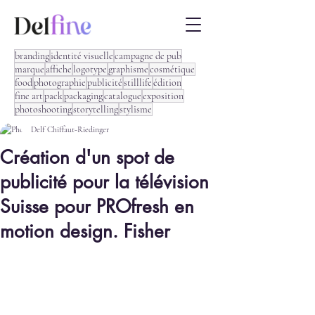
branding
identité visuelle
campagne de pub
marque
affiche
logotype
graphisme
cosmétique
food
photographie
publicité
stilllife
édition
fine art
pack
packaging
catalogue
exposition
photoshooting
storytelling
stylisme
Delf Chiffaut-Riedinger
Création d'un spot de
publicité pour la télévision
Suisse pour PROfresh en
motion design. Fisher