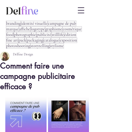
branding
identité visuelle
campagne de pub
marque
affiche
logotype
graphisme
cosmétique
food
photographie
publicité
stilllife
édition
fine art
pack
packaging
catalogue
exposition
photoshooting
storytelling
stylisme
Delfine Design
Comment faire une
campagne publicitaire
efficace ?