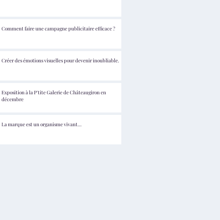
Comment faire une campagne publicitaire efficace ?
Créer des émotions visuelles pour devenir inoubliable.
Exposition à la P'tite Galerie de Châteaugiron en
décembre
La marque est un organisme vivant…