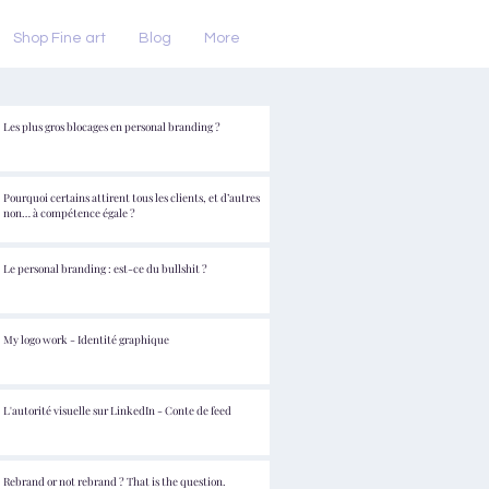
Shop Fine art
Blog
More
Les plus gros blocages en personal branding ?
Pourquoi certains attirent tous les clients, et d’autres
non… à compétence égale ?
Le personal branding : est-ce du bullshit ?
My logo work - Identité graphique
L'autorité visuelle sur LinkedIn - Conte de feed
Rebrand or not rebrand ? That is the question.